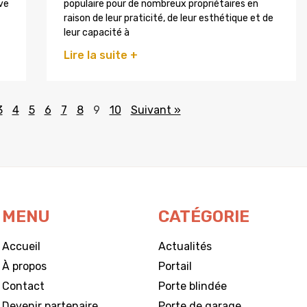
ive
populaire pour de nombreux propriétaires en
raison de leur praticité, de leur esthétique et de
leur capacité à
Lire la suite +
3
4
5
6
7
8
9
10
Suivant »
MENU
CATÉGORIE
Accueil
Actualités
À propos
Portail
Contact
Porte blindée
Devenir partenaire
Porte de garage